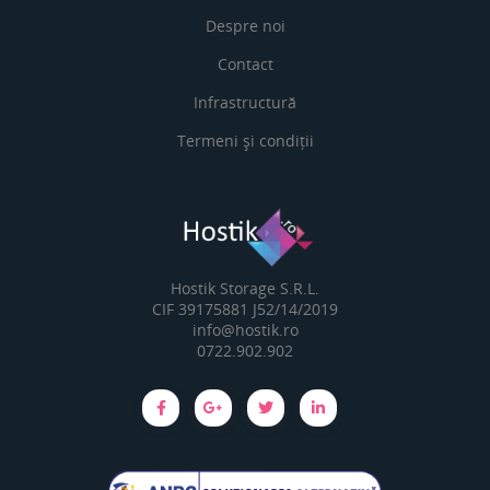
Despre noi
Contact
Infrastructură
Termeni și condiții
Hostik Storage S.R.L.
CIF 39175881 J52/14/2019
info@hostik.ro
0722.902.902