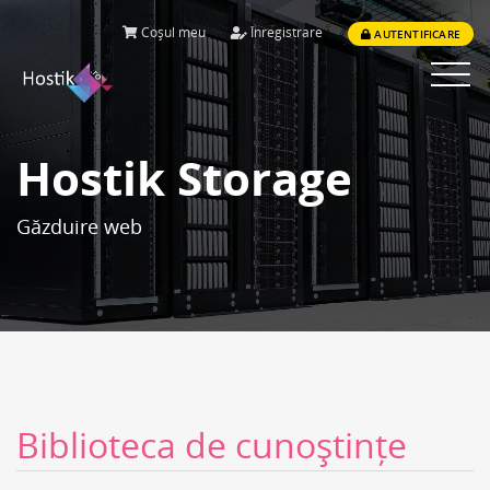
Coșul meu
Înregistrare
AUTENTIFICARE
Toggle
navigat
Hostik Storage
Găzduire web
Biblioteca de cunoștințe