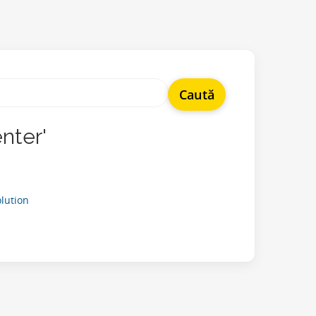
enter'
ution