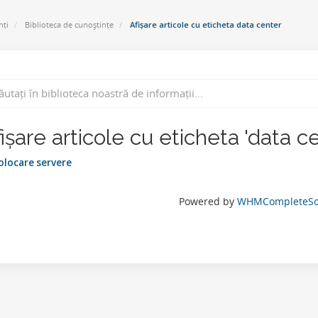
nți
Biblioteca de cunoștințe
Afișare articole cu eticheta data center
ișare articole cu eticheta 'data c
locare servere
Powered by
WHMCompleteSol