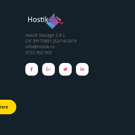
Hostik Storage S.R.L.
CIF 39175881 J52/14/2019
info@hostik.ro
0722.902.902