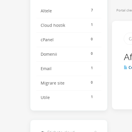
7
Portal clie
Altele
1
Cloud hostik
0
cPanel
0
Domenii
Af
Co
1
Email
0
Migrare site
1
Utile