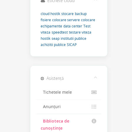
Etichete cloud
cloud hostik
stocare
backup
fisiere
colocare servere
colocare
echipamente
data center
Test
viteza
speedtest
testare viteza
hostik
seap
institutii publice
achizitii publice
SICAP
Asistență
Tichetele mele
Anunțuri
Biblioteca de
cunoștințe