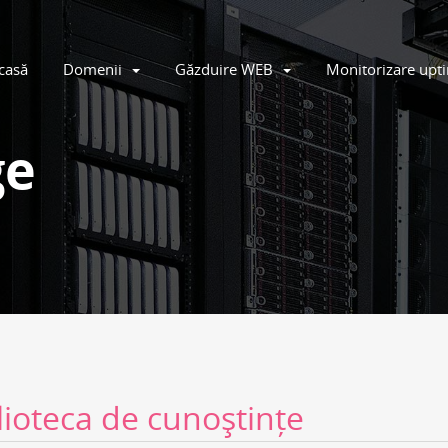
casă
Domenii
Găzduire WEB
Monitorizare up
ge
lioteca de cunoștințe