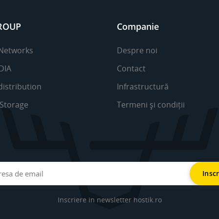
ROUP
Companie
 Networks
Despre noi
DIA
Contact
distribution
Infrastructură
 Storage
Termeni și condiții
Inscriere in newsletter hostik.ro