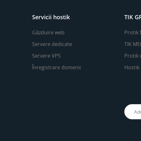
Servicii hostik
TIK G
Găzduire web
Protik
Servere dedicate
TIK ME
Servere VPS
Protik 
Înregistrare domenii
Hostik