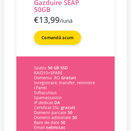
Gazduire SEAP
50GB
€13,99
/lună
Comandă acum
Spațiu
50 GB SSD
RAID10+SPARE
Domeniu .RO
Gratuit
Inregistrare, transfer, reinnoire
cPanel
Softaculous
Spamassassin
IP dedicat
DA
Certificat SSL
gratuit
Domenii parcate
50
Domenii aditionale
50
Baze de date
50
Email
nelimitat