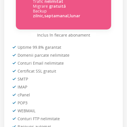
Trafic
nelimitat
Migrare
gratuită
Backup
zilnic,saptamanal,lunar
Inclus în fiecare abonament
Uptime 99.8% garantat
Domenii parcate nelimitate
Conturi Email nelimitate
Certificat SSL gratuit
SMTP
IMAP
cPanel
POP3
WEBMAIL
Conturi FTP nelimitate
Raspuns automat