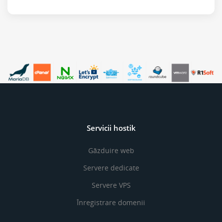
Servicii hostik
Găzduire web
Servere dedicate
Servere VPS
Înregistrare domenii