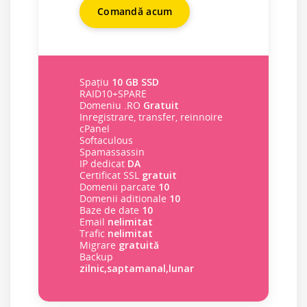
Comandă acum
Spațiu
10 GB SSD
RAID10+SPARE
Domeniu .RO
Gratuit
Inregistrare, transfer, reinnoire
cPanel
Softaculous
Spamassassin
IP dedicat
DA
Certificat SSL
gratuit
Domenii parcate
10
Domenii aditionale
10
Baze de date
10
Email
nelimitat
Trafic
nelimitat
Migrare
gratuită
Backup
zilnic,saptamanal,lunar