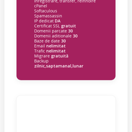
Inregistrare, transfer, reinnoire
cPanel
Softaculous
Spamassassin
IP dedicat
DA
Certificat SSL
gratuit
Domenii parcate
30
Domenii aditionale
30
Baze de date
30
Email
nelimitat
Trafic
nelimitat
Migrare
gratuită
Backup
zilnic,saptamanal,lunar