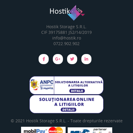
Hostik Storage S.R.L.
CIF 39175881 J52/14/2019
info@hostik.ro
0722.902.902
© 2021
Hostik Storage S.R.L. -
Toate drepturile rezervate