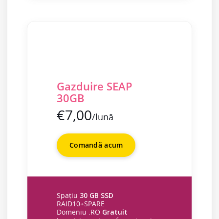
Gazduire SEAP
30GB
€7,00
/lună
Comandă acum
Spațiu
30 GB SSD
RAID10+SPARE
Domeniu .RO
Gratuit